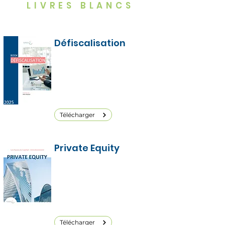
LIVRES BLANCS
Défiscalisation
La défiscalisation n’a pas pour
seule vocation de réduire
l’imposition, elle peut être utile
pour bien d'autres projets
d'investissement.
Télécharger
Private Equity
Le Private Equity ou le Capital
Investissement consiste à
prendre des participations au
capital d’entreprises non-cotées,
sur une durée déterminée.
Télécharger