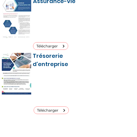
Assurance-vie
Initialement conçue comme une
assurance, elle sert plus souvent
à épargner à moyen / long
terme, à percevoir des revenus
complémentaires, à préparer
votre retraite ...
Télécharger
Trésorerie
d'entreprise
La sécurité, la liquidité et la
diversification sont les critères
les plus importants dans le
placement de la trésorerie
d’entreprise.
Télécharger