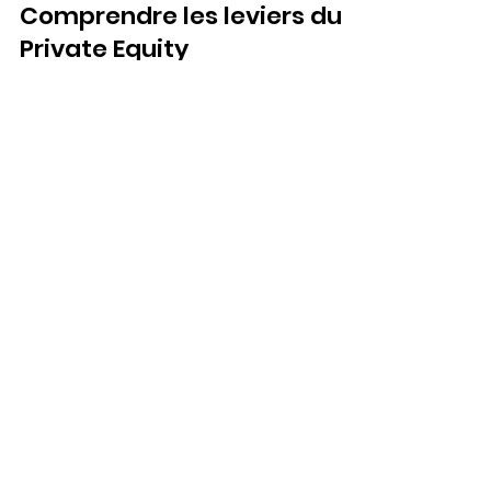
Comprendre les leviers du
Private Equity
Découvrez comment les leviers du Private
Equity peuvent transformer vos
investissements par des rendements
optimisés et une gestion active.