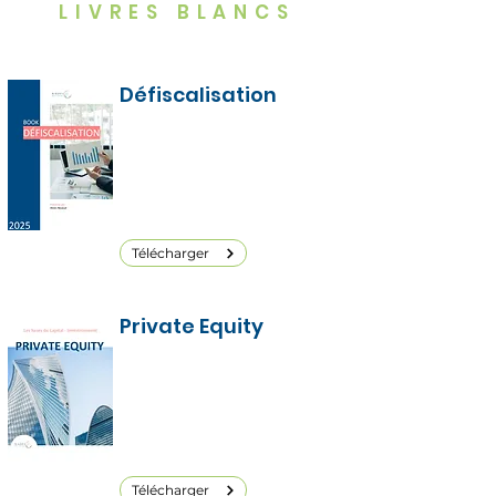
LIVRES BLANCS
Défiscalisation
La défiscalisation n’a pas pour
seule vocation de réduire
l’imposition, elle peut être utile
pour bien d'autres projets
d'investissement.
Télécharger
Private Equity
Le Private Equity ou le Capital
Investissement consiste à
prendre des participations au
capital d’entreprises non-cotées,
sur une durée déterminée.
Télécharger