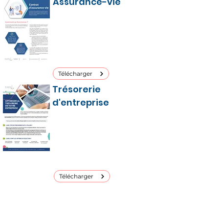
Assurance-vie
Initialement conçue comme une
assurance, elle sert plus souvent
à épargner à moyen / long
terme, à percevoir des revenus
complémentaires, à préparer
votre retraite ...
Télécharger
Trésorerie
d'entreprise
La sécurité, la liquidité et la
diversification sont les critères
les plus importants dans le
placement de la trésorerie
d’entreprise.
Télécharger